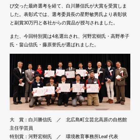
び交った最終選考を経て、白川勝信氏が大賞を受賞しま
した。表彰式では、選考委員長の星野敏男氏より表彰状
と副賞30万円と各社からの賞品が授与されました。
また、今回特別賞は4名選出され、河野宏樹氏・高野孝子
氏・畠山信氏・藤原誉氏が選ばれました。
大 賞：白川勝信氏 ／ 北広島町立芸北高原の自然館
主任学芸員
特別賞：河野宏樹氏 ／ 環境教育事務所Leaf 代表